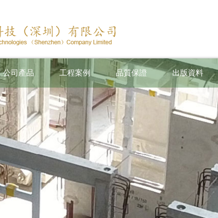
公司產品
工程案例
品質保證
出版資料
製件混凝土構件
工程案例
水槽與灶台
有利華供應預製構件里程表
模具與鐵器製品
金門窗與玻璃幕牆
維石膏、玻璃纖維水
玻璃纖維強化塑料
星皝建材