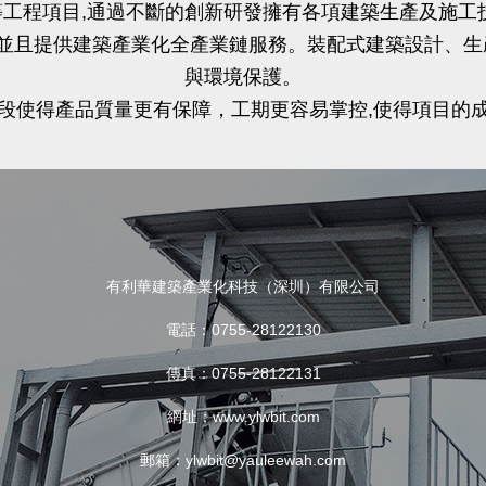
工程項目,通過不斷的創新研發擁有各項建築生產及施工
,並且提供建築產業化全產業鏈服務。裝配式建築設計、
與環境保護。
段使得產品質量更有保障，工期更容易掌控,使得項目的
有利華建築產業化科技（深圳）有限公司
電話：0755-28122130
傳真：0755-28122131
網址：www.ylwbit.com
郵箱：ylwbit@yauleewah.com