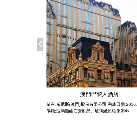
下村
澳門巴黎人酒店
主：香港房屋委員會完
業主:威尼斯(澳門)股份有限公司 完成日期:2016.
預製外牆、樓梯、疊合
供應:玻璃纖維石膏制品、玻璃纖維強化塑料
、水槽灶台和鋁窗