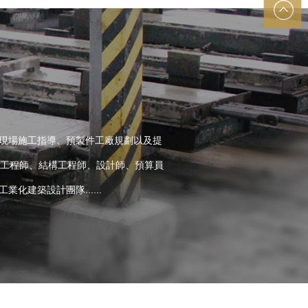
有
、現場施工指導、預製件工廠規劃以及提
工程師、結構工程師、設計師、預算員
建築設計團隊......